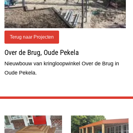
Terug naar Projecten
Over de Brug, Oude Pekela
Nieuwbouw van kringloopwinkel Over de Brug in
Oude Pekela.
Foto
album
overslaan